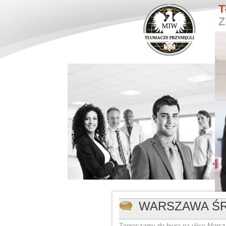
T
Z
WARSZAWA ŚR
Zapraszamy do biura na ulicę Marsza