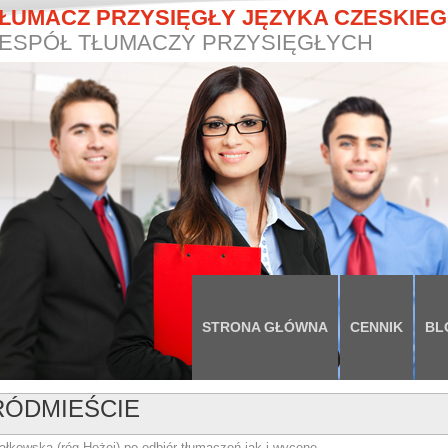
ŁUMACZ PRZYSIĘGŁY JĘZYKA CZESKIE
ESPÓŁ TŁUMACZY PRZYSIĘGŁYCH
STRONA GŁÓWNA
CENNIK
BL
ÓDMIEŚCIE
łkowską (róg Hożej) po odbiór tłumaczeń jak i wycenę.