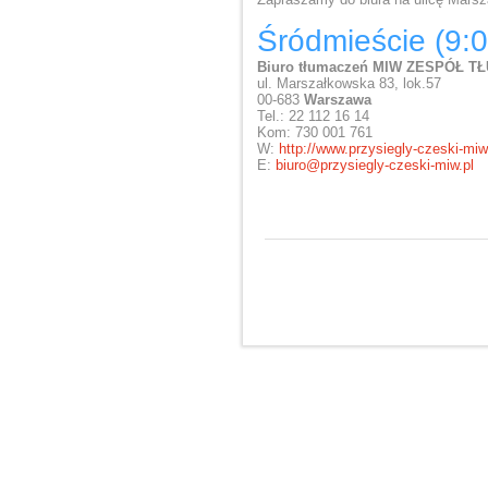
Śródmieście (9:0
Biuro tłumaczeń MIW ZESPÓŁ T
ul. Marszałkowska 83, lok.57
00-683
Warszawa
Tel.: 22 112 16 14
Kom: 730 001 761
W:
http://www.przysiegly-czeski-miw
E:
biuro@przysiegly-czeski-miw.pl